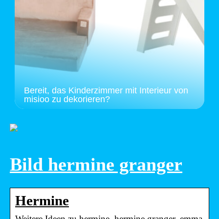
Bereit, das Kinderzimmer mit Interieur von
misioo zu dekorieren?
Bild hermine granger
Hermine
Weitere Ideen zu hermine, hermine granger, emma