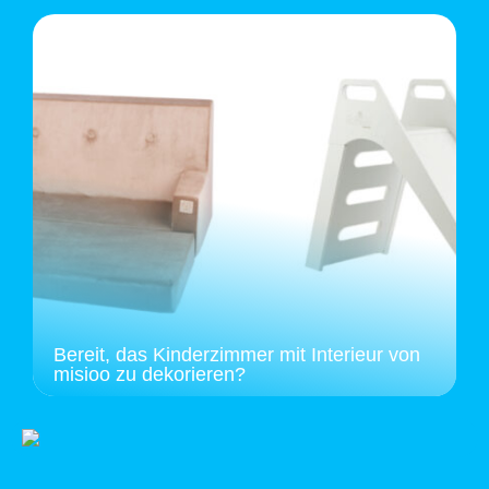
Bereit, das Kinderzimmer mit Interieur von
misioo zu dekorieren?