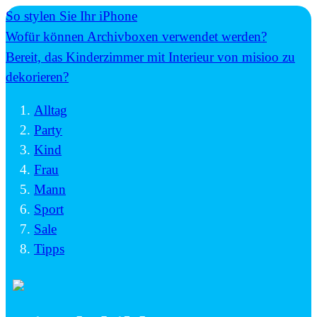
So stylen Sie Ihr iPhone
Wofür können Archivboxen verwendet werden?
Bereit, das Kinderzimmer mit Interieur von misioo zu
dekorieren?
Alltag
Party
Kind
Frau
Mann
Sport
Sale
Tipps