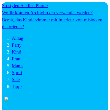
So stylen Sie Ihr iPhone
Wofür können Archivboxen verwendet werden?
Bereit, das Kinderzimmer mit Interieur von misioo zu
dekorieren?
Alltag
Party
Kind
Frau
Mann
Sport
Sale
Tipps