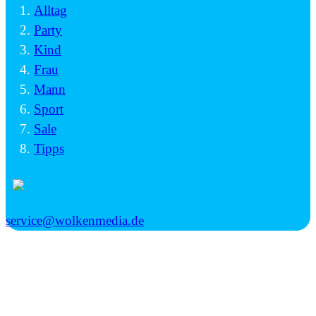
Alltag
Party
Kind
Frau
Mann
Sport
Sale
Tipps
service@wolkenmedia.de