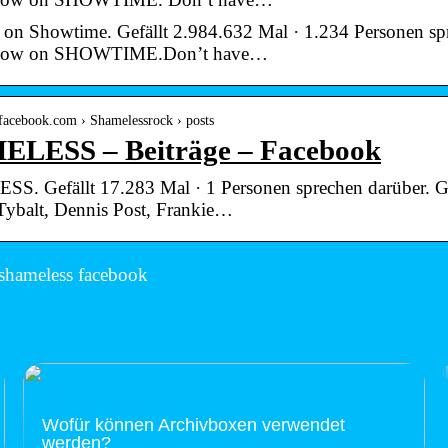
 on Showtime. Gefällt 2.984.632 Mal · 1.234 Personen spr
 now on SHOWTIME.Don’t have…
e.facebook.com › Shamelessrock › posts
LESS – Beiträge – Facebook
. Gefällt 17.283 Mal · 1 Personen sprechen darüber. G
 Tybalt, Dennis Post, Frankie…
shameless facebook
Wofür können Archivboxen verwendet
werden?