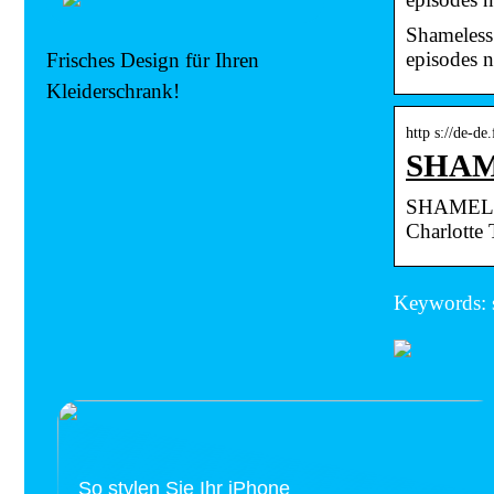
Shameless
episodes
Frisches Design für Ihren
Kleiderschrank!
http s://de-d
SHAME
SHAMELESS
Charlotte
Keywords: 
So stylen Sie Ihr iPhone