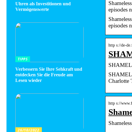
Shameless
Uhren als Investitionen und
episodes
Vermögenswerte
Shameless
episodes
http s://de-d
SHAME
TIPPS
SHAMELES
Verbessern Sie Ihre Sehkraft und
SHAMELESS
entdecken Sie die Freude am
Charlotte
Lesen wieder
http s://www
Shame
Shameless.
26/10/2022