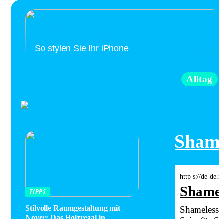
So stylen Sie Ihr iPhone
Alltag
Shame
http s://de-d
Shame
TIPPS
Stilvolle Raumgestaltung mit
Shameless
Noyer: Das Holzregal in