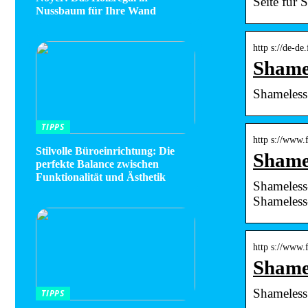
Seite für
Nussbaum für Ihre Wand
http s://de-d
Shame
Shameless.
TIPPS
http s://www
Stilvolle Büroeinrichtung: Die
Shame
perfekte Balance zwischen
Funktionalität und Ästhetik
Shameless-
Shameless
http s://www
Shamel
Shameless
TIPPS