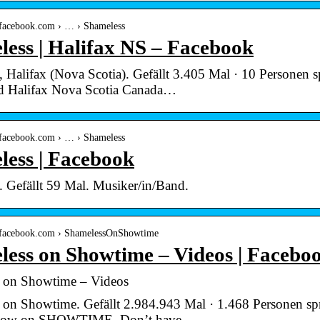
e.facebook.com › … › Shameless
ess | Halifax NS – Facebook
 Halifax (Nova Scotia). Gefällt 3.405 Mal · 10 Personen 
d Halifax Nova Scotia Canada…
e.facebook.com › … › Shameless
less | Facebook
 Gefällt 59 Mal. Musiker/in/Band.
de.facebook.com › ShamelessOnShowtime
less on Showtime – Videos | Facebo
 on Showtime – Videos
 on Showtime. Gefällt 2.984.943 Mal · 1.468 Personen spr
 now on SHOWTIME. Don’t have…