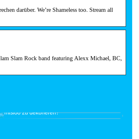
echen darüber. We’re Shameless too. Stream all
lam Slam Rock band featuring Alexx Michael, BC,
Bereit, das Kinderzimmer mit Interieur von
misioo zu dekorieren?