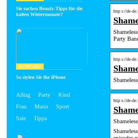
Sie suchen Beauty-Tipps für die
http s://de-d
kalten Wintermonate?
Shamel
Shameless,
Party Ban
http s://de-d
Shame
22/10/2022
So stylen Sie Ihr iPhone
Shameless.
Alltag
Party
Kind
http s://de-
Frau
Mann
Sport
Shame
Sale
Tipps
Shameless
Shameless
episodes