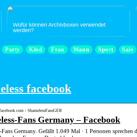
Wofür können Archivboxen verwendet
werden?
Party
Kind
Frau
Mann
Sport
Sale
less facebook
e.facebook.com › ShamelessFansGER
less-Fans Germany – Facebook
-Fans Germany. Gefällt 1.049 Mal · 1 Personen sprechen 