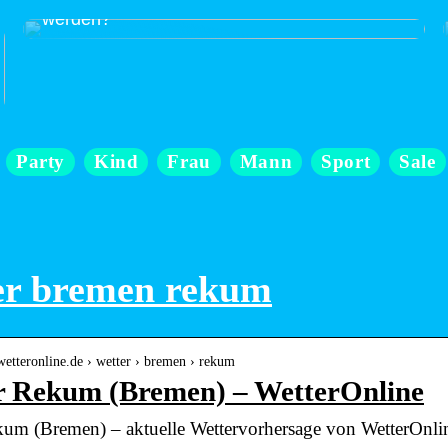
Wofür können Archivboxen verwendet
werden?
Party
Kind
Frau
Mann
Sport
Sale
er bremen rekum
wetteronline.de › wetter › bremen › rekum
r Rekum (Bremen) – WetterOnline
kum (Bremen) – aktuelle Wettervorhersage von WetterOnli