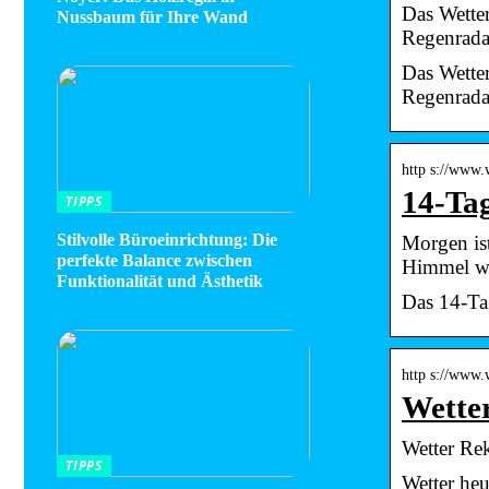
Das Wette
Nussbaum für Ihre Wand
Regenrada
Das Wette
Regenrada
http s://www.
14-Ta
TIPPS
Stilvolle Büroeinrichtung: Die
Morgen ist
perfekte Balance zwischen
Himmel w
Funktionalität und Ästhetik
Das 14-Ta
http s://www
Wette
Wetter Re
TIPPS
Wetter he