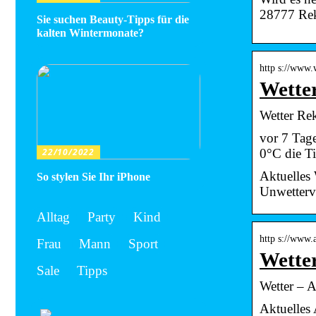
28777 Rek
Sie suchen Beauty-Tipps für die
kalten Wintermonate?
http s://www.
Wetter
Wetter Re
vor 7 Tag
0°C die Ti
22/10/2022
Aktuelles
So stylen Sie Ihr iPhone
Unwetterv
Alltag
Party
Kind
http s://www
Frau
Mann
Sport
Wette
Sale
Tipps
Wetter – 
Aktuelles