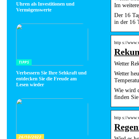
Uhren als Investitionen und
Im weiter
Vermögenswerte
Der 16 Ta
in der 16 
http s://www.
Rekum
TIPPS
Wetter Re
Wetter he
Verbessern Sie Ihre Sehkraft und
entdecken Sie die Freude am
Temperatur
Lesen wieder
Wie wird 
finden Si
http s://www
Regen
26/10/2022
Wird es he