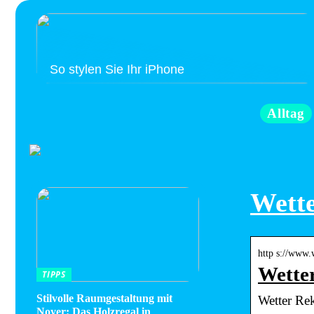
So stylen Sie Ihr iPhone
Alltag
Wett
http s://www.
Wette
TIPPS
Stilvolle Raumgestaltung mit
Wetter Re
Noyer: Das Holzregal in