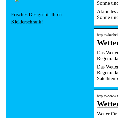
Sonne und
Aktuelles
Frisches Design für Ihren
Sonne und
Kleiderschrank!
http s://kach
Wette
Das Wetter
Regenrada
Das Wetter
Regenrada
Satelliten
http s://www.
Wetter
Wetter fü